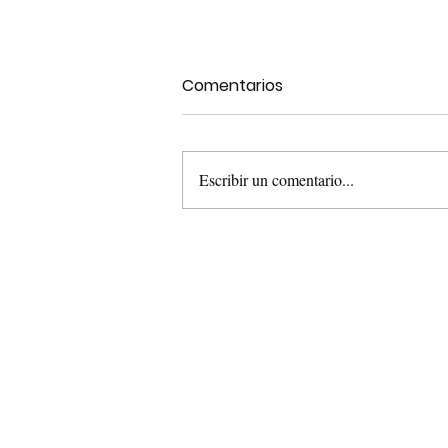
Comentarios
Escribir un comentario...
Comienza por identificar el
problema 🔎
Get
in tou
Feel free to reach out with